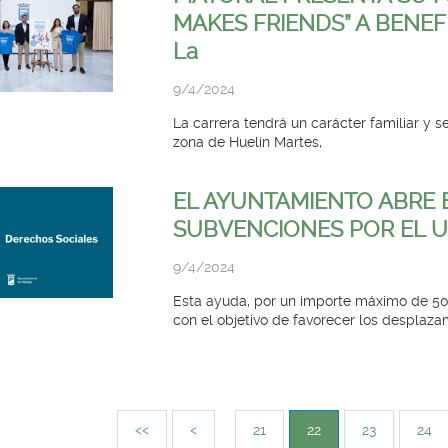
MAKES FRIENDS” A BENEF
La
9/4/2024
La carrera tendrá un carácter familiar y s
zona de Huelin Martes,
EL AYUNTAMIENTO ABRE E
SUBVENCIONES POR EL U
9/4/2024
Esta ayuda, por un importe máximo de 50
con el objetivo de favorecer los desplazam
<<
<
21
22
23
24