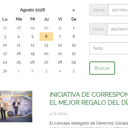
ione
Agosto 2026
»
Desde
para
Lu
Ma
Mi
Ju
Vi
Sa
tar
27
28
29
30
31
1
icias
Hasta
 día
3
4
5
6
7
8
10
11
12
13
14
15
17
18
19
20
21
22
24
25
26
27
28
29
Buscar
31
1
2
3
4
5
INICIATIVA DE CORRESPO
EL MEJOR REGALO DEL DÍ
4/5/2024
El concejal delegado de Derechos Sociales,