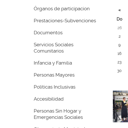
inicio
Órganos de participacion
Selecc
«
un día 
Do
Prestaciones-Subvenciones
consul
26
las not
Documentos
de ese
2
Servicios Sociales
9
Comunitarios
16
23
Infancia y Familia
30
Personas Mayores
Políticas Inclusivas
Accesibilidad
Personas Sin Hogar y
Emergencias Sociales