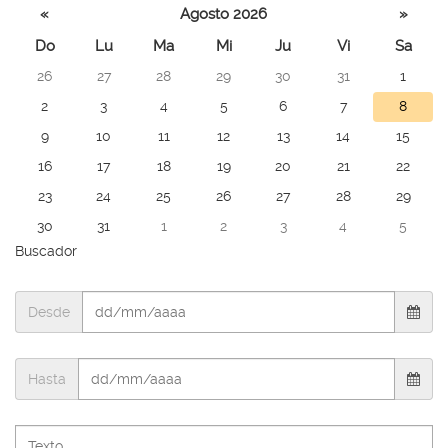
idioma
Seleccione
«
Agosto 2026
»
un día para
Do
Lu
Ma
Mi
Ju
Vi
Sa
consultar
26
27
28
29
30
31
1
las noticias
de ese día
2
3
4
5
6
7
8
9
10
11
12
13
14
15
16
17
18
19
20
21
22
23
24
25
26
27
28
29
30
31
1
2
3
4
5
Buscador
Desde
Hasta