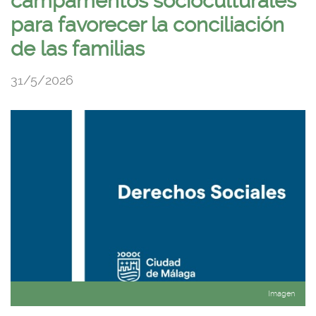
campamentos socioculturales
idioma
para favorecer la conciliación
de las familias
31/5/2026
Imagen